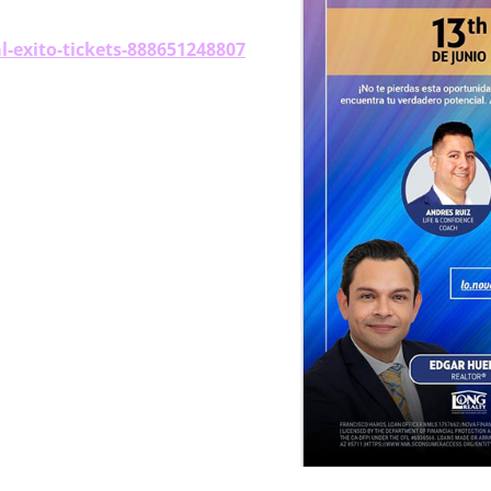
-exito-tickets-888651248807